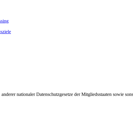
ssing
sziele
derer nationaler Datenschutzgesetze der Mitgliedsstaaten sowie sonst