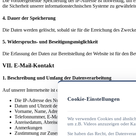
Die vorübergehende Speicherung der IP-Adresse ist notwendig, um ein
die Sicherheit unserer informationstechnischen Systeme zu gewährleis
4. Dauer der Speicherung
Die Daten werden gelöscht, sobald sie für die Erreichung des Zweckes 
5. Widerspruchs- und Beseitigungsmöglichkeit
Die Erfassung der Daten zur Bereitstellung der Website ist für den Bet
VII. E-Mail-Kontakt
1. Beschreibung und Umfang der Datenverarbeitung
Auf unserer Internetseite ist ein Kontaktformular „Buchungsanfrage"
Cookie-Einstellungen
Die IP-Adresse des Nutzers
Datum und Uhrzeit der Anfrage
Vorname, Name, Adresse, PLZ, Ort, Land
Telefonnummer, E-Mail-Adresse
Wir verwenden Cookies und ähnliche
Anreisedatum, Abreisedatum, Zimmerart
um z.B. Videos anzuzeigen oder Kar
Anmerkungen
Zustimmung zur Zusendung von Info-Material
Sie haben das Recht, der Datenvera