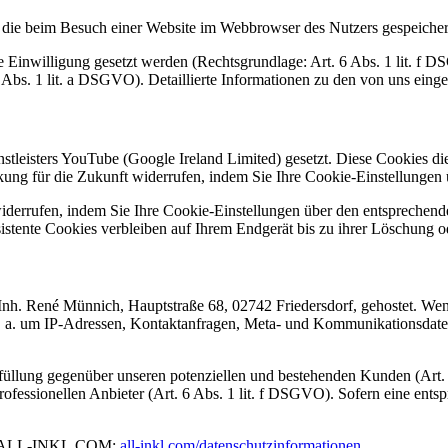
 die beim Besuch einer Website im Webbrowser des Nutzers gespeichert
Einwilligung gesetzt werden (Rechtsgrundlage: Art. 6 Abs. 1 lit. f DS
Abs. 1 lit. a DSGVO). Detaillierte Informationen zu den von uns einge
tleisters YouTube (Google Ireland Limited) gesetzt. Diese Cookies die
kung für die Zukunft widerrufen, indem Sie Ihre Cookie-Einstellungen
widerrufen, indem Sie Ihre Cookie-Einstellungen über den entsprechen
istente Cookies verbleiben auf Ihrem Endgerät bis zu ihrer Löschung 
 René Münnich, Hauptstraße 68, 02742 Friedersdorf, gehostet. Wenn
h u. a. um IP-Adressen, Kontaktanfragen, Meta- und Kommunikationsdate
ung gegenüber unseren potenziellen und bestehenden Kunden (Art. 6 A
rofessionellen Anbieter (Art. 6 Abs. 1 lit. f DSGVO). Sofern eine ents
von ALL-INKL.COM:
all-inkl.com/datenschutzinformationen
.