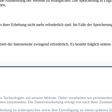
e Auslieferung der Website zu ermöglichen. Die Speicherung in Logfile
ten.
ihrer Erhebung nicht mehr erforderlich sind. Im Falle der Speicherung i
rieb der Internetseite zwingend erforderlich. Es besteht folglich seite
 vorhanden. Nimmt ein Nutzer diese Möglichkeit wahr, so werden folge
 Technologien auf unserer Website. Dabei verarbeiten wir personenbez
ten einzubinden. Die Datenverarbeitung erfolgt erst nach Ihrer Zustim
rbeitung zu widersprechen sowie Ihre Einwilligung zu einem späteren Z