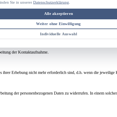
inden Sie in unserer
Datenschutzerklärung
.
sse möglich. Die übermittelten Daten werden ausschließlich für die Ve
Alle akzeptieren
Weiter ohne Einwilligung
er Einwilligung Art. 6 Abs. 1 lit. a DSGVO. Für Daten aus E-Mail-Konta
Individuelle Auswahl
beitung der Kontaktaufnahme.
 ihrer Erhebung nicht mehr erforderlich sind, d.h. wenn die jeweilige K
arbeitung der personenbezogenen Daten zu widerrufen. In einem solchen