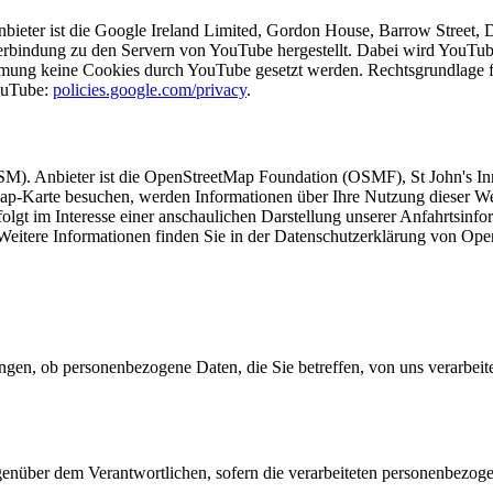
ieter ist die Google Ireland Limited, Gordon House, Barrow Street, Du
rbindung zu den Servern von YouTube hergestellt. Dabei wird YouTube 
ung keine Cookies durch YouTube gesetzt werden. Rechtsgrundlage für
YouTube:
policies.google.com/privacy
.
SM). Anbieter ist die OpenStreetMap Foundation (OSMF), St John's 
Map-Karte besuchen, werden Informationen über Ihre Nutzung dieser We
lgt im Interesse einer anschaulichen Darstellung unserer Anfahrtsinf
 Weitere Informationen finden Sie in der Datenschutzerklärung von Op
ngen, ob personenbezogene Daten, die Sie betreffen, von uns verarbei
enüber dem Verantwortlichen, sofern die verarbeiteten personenbezoge