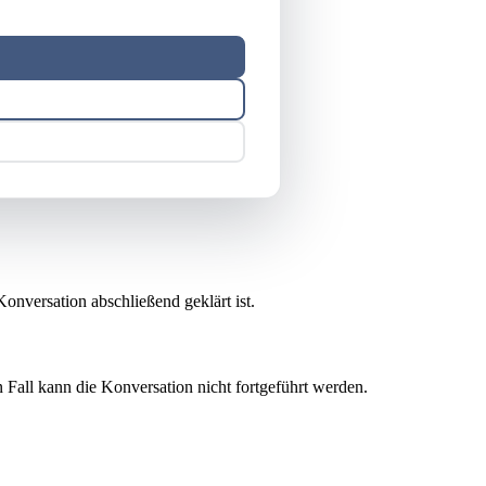
rarbeitung der Konversation verwendet.
kt gilt Art. 6 Abs. 1 lit. f DSGVO.
onversation abschließend geklärt ist.
 Fall kann die Konversation nicht fortgeführt werden.