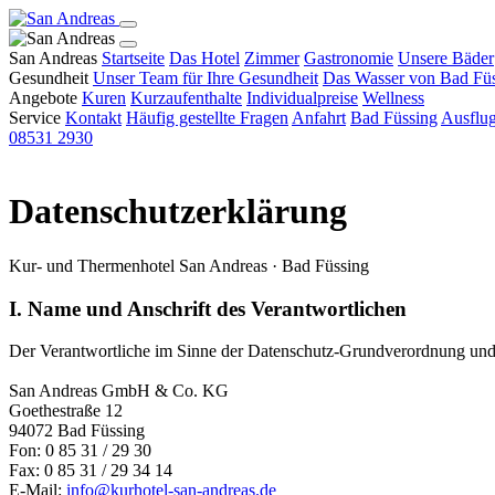
San Andreas
Startseite
Das Hotel
Zimmer
Gastronomie
Unsere Bäder
Gesundheit
Unser Team für Ihre Gesundheit
Das Wasser von Bad Fü
Angebote
Kuren
Kurzaufenthalte
Individualpreise
Wellness
Service
Kontakt
Häufig gestellte Fragen
Anfahrt
Bad Füssing
Ausflug
08531 2930
Rechtliche Informationen
Datenschutzerklärung
Kur- und Thermenhotel San Andreas · Bad Füssing
I. Name und Anschrift des Verantwortlichen
Der Verantwortliche im Sinne der Datenschutz-Grundverordnung und an
San Andreas GmbH & Co. KG
Goethestraße 12
94072 Bad Füssing
Fon: 0 85 31 / 29 30
Fax: 0 85 31 / 29 34 14
E-Mail:
info@kurhotel-san-andreas.de